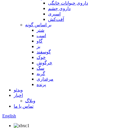
داروی حیوانات خانگی
داروی چشم
اسپری
آفت‌کش
بر اساس گونه
شتر
اسب
گاو
بز
گوسفند
خوک
خرگوش
سگ
گربه
مرغداری
پرنده
ویدئو
اخبار
وبلاگ
تماس با ما
English