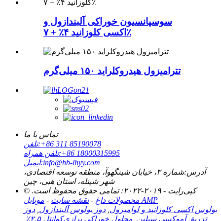
سوسپانسیون خوراکی آلبندازول و
اکسی کلوزانید ۴٪ + ۷٪
تترامیزول هیدروکلراید ۱۵۰ میلی‌گرم
تماس با ما
‎+86 311 85190078‎
تلفن:
‎+86 18000315995‎
تلفن همراه:
info@hb-lhyy.com
ایمیل:
آدرس:
شماره ۳، خیابان شینگهوآ، منطقه توسعه اقتصادی،
شهر شینله، استان هبی، چین
© کپی‌رایت - ۲۰۱۹-۲۰۲۲: تمامی حقوق محفوظ است.
موبایل AMP
محصولات داغ
-
نقشه سایت
-
بولوس اکسی کلوزانید و لوامیزول
,
دوز بولوس آلبندازول
,
دوز
تزریق آموکسی سیلین
,
محلول خوراکی پرازی‌کوانتل ۲.۵٪
,