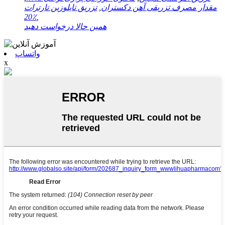
مقدار مصرف تزریقی آهن دکستران
,
تزریق تایلوزین تارترات
20٪
,
همین حالا درخواست دهید
واتساپ
x