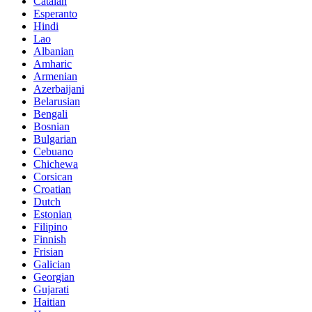
Catalan
Esperanto
Hindi
Lao
Albanian
Amharic
Armenian
Azerbaijani
Belarusian
Bengali
Bosnian
Bulgarian
Cebuano
Chichewa
Corsican
Croatian
Dutch
Estonian
Filipino
Finnish
Frisian
Galician
Georgian
Gujarati
Haitian