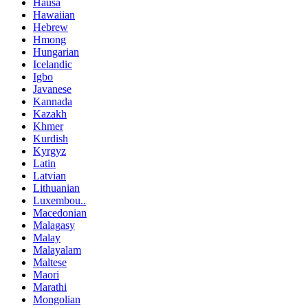
Hausa
Hawaiian
Hebrew
Hmong
Hungarian
Icelandic
Igbo
Javanese
Kannada
Kazakh
Khmer
Kurdish
Kyrgyz
Latin
Latvian
Lithuanian
Luxembou..
Macedonian
Malagasy
Malay
Malayalam
Maltese
Maori
Marathi
Mongolian