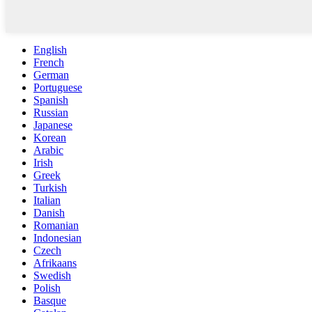
English
French
German
Portuguese
Spanish
Russian
Japanese
Korean
Arabic
Irish
Greek
Turkish
Italian
Danish
Romanian
Indonesian
Czech
Afrikaans
Swedish
Polish
Basque