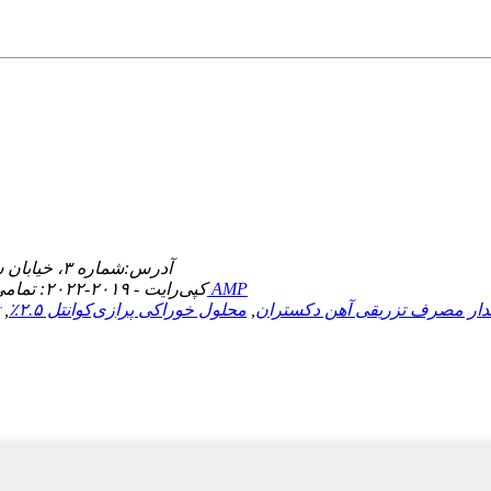
آدرس:
شماره ۳، خیابان شینگهوآ، منطقه توسعه اقتصادی، شهر شینله، استان هبی، چین
موبایل AMP
© کپی‌رایت - ۲۰۱۹-۲۰۲۲: تمامی حقوق محفوظ است.
ار مصرف تزریقی آهن دکستران
,
محلول خوراکی پرازی‌کوانتل ۲.۵٪
,