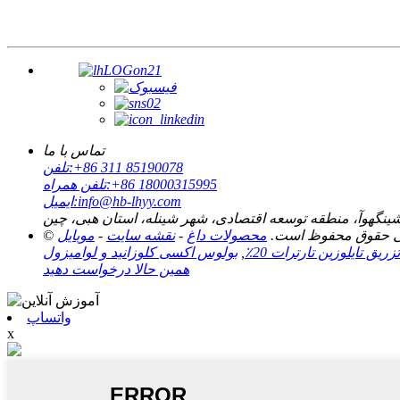
تماس با ما
‎+86 311 85190078‎
تلفن:
‎+86 18000315995‎
تلفن همراه:
info@hb-lhyy.com
ایمیل:
محصولات داغ
-
نقشه سایت
-
تزریق تایلوزین تارترات 20٪
,
بولوس اکسی کلوزانید و لوامیزول
همین حالا درخواست دهید
واتساپ
x