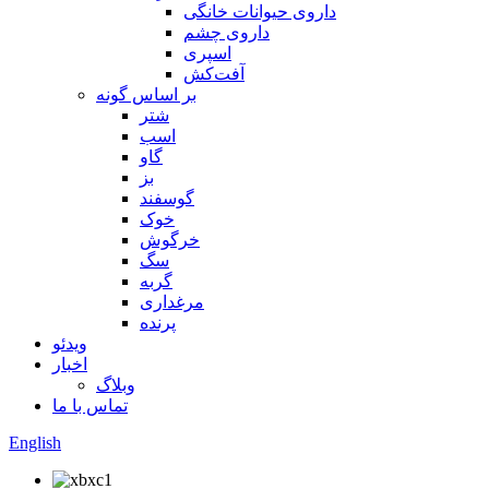
داروی حیوانات خانگی
داروی چشم
اسپری
آفت‌کش
بر اساس گونه
شتر
اسب
گاو
بز
گوسفند
خوک
خرگوش
سگ
گربه
مرغداری
پرنده
ویدئو
اخبار
وبلاگ
تماس با ما
English