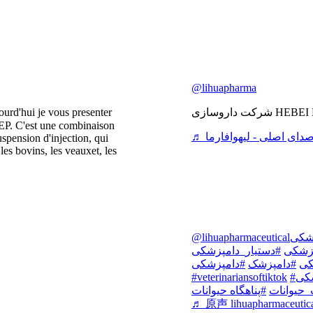
@lihuapharma
HEBEI LIHUA
EP. C'est une combinaison
 صدای اصلی - لیهوافارما
spension d'injection, qui
z les bovins, les veauxet, les
شکی
@lihuapharmaceutical
پزشکی
#دستیار_دامپزشکی
کی
#دامپزشک
#دامپزشکی
کی
#veterinariansoftiktok
_حیوانات
#پناهگاه حیوانات
♬ 原声 lihuapharmaceutic